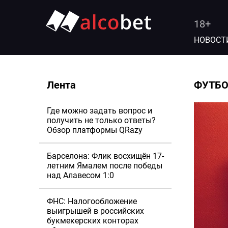
18+
НОВОСТ
Лента
ФУТБ
Где можно задать вопрос и
получить не только ответы?
Обзор платформы QRazy
Барселона: Флик восхищён 17-
летним Ямалем после победы
над Алавесом 1:0
ФНС: Налогообложение
выигрышей в российских
букмекерских конторах