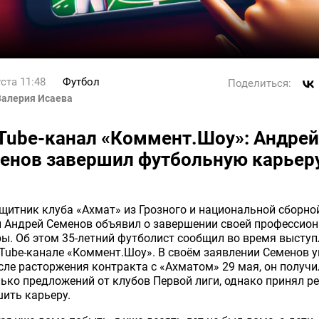
ста 11:48
Футбол
Поделиться:
Валерия Исаева
Tube-канал «Коммент.Шоу»: Андрей
енов завершил футбольную карьер
щитник клуба «Ахмат» из Грозного и национальной сборно
 Андрей Семенов объявил о завершении своей профессио
ы. Об этом 35-летний футболист сообщил во время высту
Tube-канале «Коммент.Шоу». В своём заявлении Семенов у
сле расторжения контракта с «Ахматом» 29 мая, он получи
ько предложений от клубов Первой лиги, однако принял р
ить карьеру.