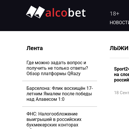
18+
НОВОСТ
Лента
ЛЫЖИ
Где можно задать вопрос и
получить не только ответы?
Sport2
Обзор платформы QRazy
на сло
росси
Барселона: Флик восхищён 17-
18 Сент
летним Ямалем после победы
над Алавесом 1:0
ФНС: Налогообложение
выигрышей в российских
букмекерских конторах