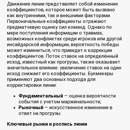
Движение линии представляет собой изменение
коэффициентов, которое может быть вызвано
как внутренними, так и внешними факторами.
Первоначальные коэффициенты отражают
предматчевую оценку сил команд. Однако по
мере поступления информации о травмах,
возможных конфликтах среди игроков или другой
инсайдерской информации, вероятность победы
может измениться, что приведет к коррекции
коэффициентов. Поток ставок на определённый
исход, известный как прогрузы, также оказывает
значительное влияние: увеличение ставок на один
исход снижает его коэффициенты. Букмекеры
применяют два основных подхода для
корректировки линии:
Фундаментальный
— оценка вероятности
события с учетом маржинальности;
Рыночный
— искусственное изменение в
ответ на прогрузы.
Ключевые рынки и роспись линии