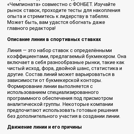
«Чемпионата» совместно с ФОНБЕТ. Изучайте
рынок ставок, проходите тесты для накопления
опыта и стремитесь к лидерству в табелях.
Может быть, вам удастся обогнать даже
главного редактора!
Описание линии в спортивных ставках
Линия — это набор ставок с определёнными
коэффициентами, предлагаемый букмекером. Она
включает в себя разнообразные рынки, такие как
чистый исход, фора, двойной шанс, статистика и
другие. Состав линий может варьироваться в
зависимости от букмекерской конторы.
Формирование линии выполняется с
использованием специализированного
программного обеспечения под присмотром
аналитической группы. Некоторые компании
предпочитают использовать готовые решения
без дополнительного участия в создании линии.
Движение линии и его причины