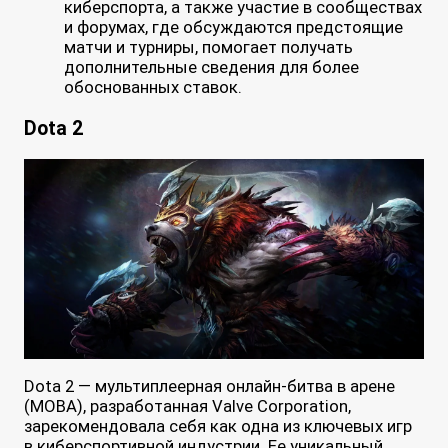
киберспорта, а также участие в сообществах
и форумах, где обсуждаются предстоящие
матчи и турниры, помогает получать
дополнительные сведения для более
обоснованных ставок.
Dota 2
Dota 2 — мультиплеерная онлайн-битва в арене
(MOBA), разработанная Valve Corporation,
зарекомендовала себя как одна из ключевых игр
в киберспортивной индустрии. Ее уникальный