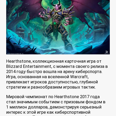
Hearthstone, коллекционная карточная игра от
Blizzard Entertainment, с момента своего релиза в
2014 году быстро вошла на арену киберспорта.
Игра, основанная на вселенной Warcraft,
привлекает игроков доступностью, глубиной
стратегии и разнообразием игровых тактик.
Мировой чемпионат по Hearthstone 2017 года
стал значимым событием с призовым фондом в
1 миллион долларов, демонстрируя серьезный
интерес к этой игре как киберспортивной