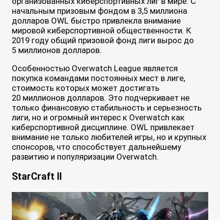
организованных киберспортивных лиг в мире. С
начальным призовым фондом в 3,5 миллиона
долларов OWL быстро привлекла внимание
мировой киберспортивной общественности. К
2019 году общий призовой фонд лиги вырос до
5 миллионов долларов.
Особенностью Overwatch League является
покупка командами постоянных мест в лиге,
стоимость которых может достигать
20 миллионов долларов. Это подчеркивает не
только финансовую стабильность и серьезность
лиги, но и огромный интерес к Overwatch как
киберспортивной дисциплине. OWL привлекает
внимание не только любителей игры, но и крупных
спонсоров, что способствует дальнейшему
развитию и популяризации Overwatch.
StarCraft II