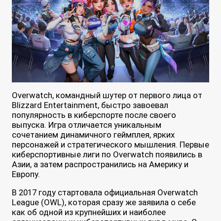
Overwatch, командный шутер от первого лица от
Blizzard Entertainment, быстро завоевал
популярность в киберспорте после своего
выпуска. Игра отличается уникальным
сочетанием динамичного геймплея, ярких
персонажей и стратегического мышления. Первые
киберспортивные лиги по Overwatch появились в
Азии, а затем распространились на Америку и
Европу.
В 2017 году стартовала официальная Overwatch
League (OWL), которая сразу же заявила о себе
как об одной из крупнейших и наиболее