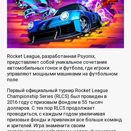
Rocket League, разработанная Psyonix,
представляет собой уникальное сочетание
автомобильных гонок и футбола, где игроки
управляют мощными машинами на футбольном
поле.
Первый официальный турнир Rocket League
Championship Series (RLCS) был проведен в
2016 году с призовым фондом в 55 тысяч
долларов. С тех пор RLCS продолжает
проводиться, с каждым годом увеличивая
призовые фонды и привлекая все больше команд
и зрителей. Игра знаменита своим