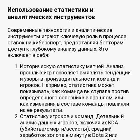
Использование статистики и
аналитических инструментов
Современные технологии и аналитические
инструменты играют ключевую роль в процессе
ставок на киберспорт, предоставляя бетторам
доступ к глубокому анализу данных. Это
включает в себя:
Историческую статистику матчей. Анализ
прошлых игр позволяет выявлять тенденции
и узоры в производительности команд и
игроков. Например, статистика может
показывать, как команда выступала против
определенного соперника в прошлом, или
как изменения в составе команды повлияли
на ее результаты.
Статистику игроков и команд. Детальный
анализ данных игроков, включая их KDA
(убийства/смерти/ассисты), средний
заработок золота в минуту в Dota 2 или