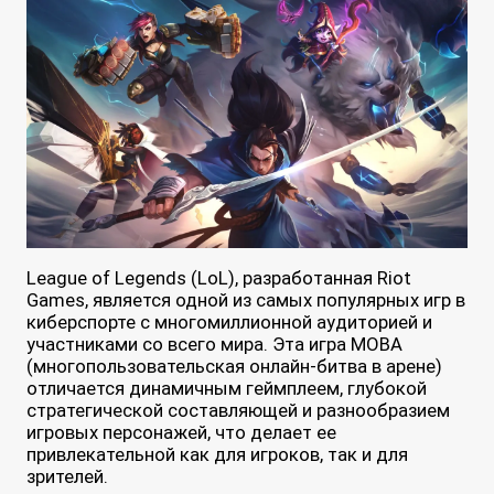
League of Legends (LoL), разработанная Riot
Games, является одной из самых популярных игр в
киберспорте с многомиллионной аудиторией и
участниками со всего мира. Эта игра MOBA
(многопользовательская онлайн-битва в арене)
отличается динамичным геймплеем, глубокой
стратегической составляющей и разнообразием
игровых персонажей, что делает ее
привлекательной как для игроков, так и для
зрителей.