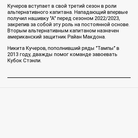
Кучеров вступает в свой третий сезон в роли
альтернативного капитана. Нападающий впервые
получил нашивку "А" перед сезоном 2022/2023,
закрепив за собой эту роль на постоянной основе.
Вторым альтернативным капитаном назначен
американский защитник Райан Макдона.
Никита Кучеров, пополнивший ряды "Тампы" в
2013 году, дважды помог команде завоевать
Кубок Стэнли.