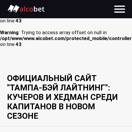
Warning
: Trying to access array offset on null in
/opt/www/www.alcobet.com/protected_mobile/controller
on line
43
Warning
: Trying to access array offset on null in
/opt/www/www.alcobet.com/protected_mobile/controller
on line
43
ОФИЦИАЛЬНЫЙ САЙТ
"ТАМПА-БЭЙ ЛАЙТНИНГ":
КУЧЕРОВ И ХЕДМАН СРЕДИ
КАПИТАНОВ В НОВОМ
СЕЗОНЕ