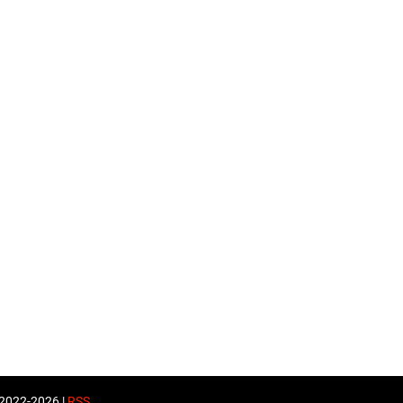
 2022-2026 |
RSS