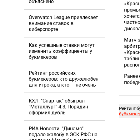
объяснено
«Красн
премье
хочетс
Overwatch League привлекает
частно
внимание ставок в
дисква
киберспорте
Матч з
Как успешные ставки могут
арбитр
изменить коэффициенты у
«Красн
букмекеров
таблиц
распол
Рейтинг российских
Ранее 
букмекеров: кто дружелюбен
побед
для игрока, а кто — не очень
КХЛ: "Спартак" обыграл
"Металлург" 4:3, Порядин
Рейтинг б
оформил дубль
бубкмеке
РИА Новости: "Динамо"
подало жалобу в ЭСК РФС на