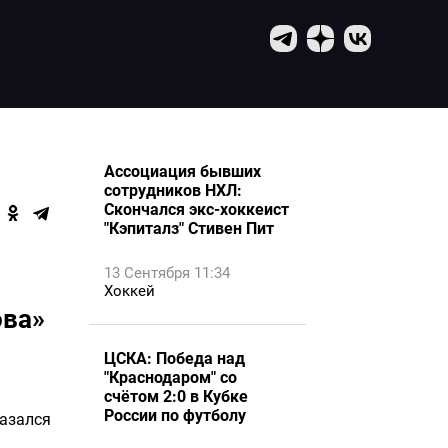
Ассоциация бывших
сотрудников НХЛ:
Скончался экс-хоккеист
"Кэпиталз" Стивен Пит
13 Сентября 11:34
Хоккей
ова»
ЦСКА: Победа над
"Краснодаром" со
счётом 2:0 в Кубке
России по футболу
казался