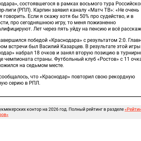
одара», состоявшегося в рамках восьмого тура Российско
р-лиги (РПЛ). Карпин заявил каналу «Матч ТВ»: «Не очень
я говорить. Если я скажу хотя бы 50% про судейство, и в
сти, про сегодняшнюю игру, то меня пожизненно
лифицируют. Лет через пять уйду на пенсию и всё расскаж
авершился победой «Краснодара» с результатом 2:0. Гла
ом встречи был Василий Казарцев. В результате этой игры
одар» набрал 18 очков и занял вторую позицию в турнирн
е чемпионата страны. Футбольный клуб «Ростов» с 11 оч
ожился на седьмом месте.
сообщалось, что «Краснодар» повторил свою рекордную
ную серию в РПЛ.
укмекерских контор на 2026 год. Полный рейтинг в разделе
«Рейти
ров»