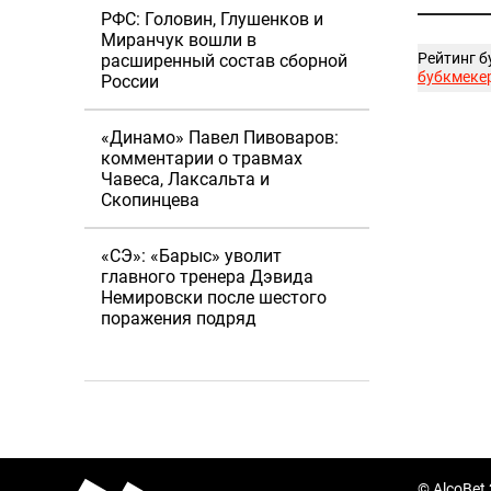
РФС: Головин, Глушенков и
Миранчук вошли в
Рейтинг б
расширенный состав сборной
бубкмеке
России
«Динамо» Павел Пивоваров:
комментарии о травмах
Чавеса, Лаксальта и
Скопинцева
«СЭ»: «Барыс» уволит
главного тренера Дэвида
Немировски после шестого
поражения подряд
© AlcoBet