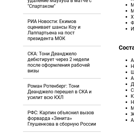
удаление Маухуба в матче с
М
"Спартаком"
М
Х
РИА Новости: Екимов
Ф
оценивает шансы Коу и
И
Лаппартьена на пост
президента МОК
Сост
СКА: Тони Деанджело
дебютирует через 2 недели
А
после оформления рабочей
Н
визы
Ш
А
Д
Роман Ротенберг: Тони
С
Деанджело перешел в СКА и
К
усилит всю КХЛ
Н
М
РФС: Карпин объяснил вызов
Ж
форварда «Зенита»
А
Глушенкова в сборную России