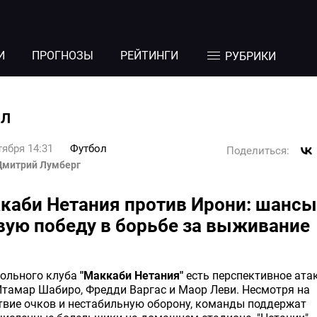
И
ПРОГНОЗЫ
РЕЙТИНГИ
РУБРИКИ
ОЛ
тября 14:31
Футбол
Поделиться:
Дмитрий Лумберг
каби Нетания против Ирони: шансы
вую победу в борьбе за выживание
больного клуба
"Маккаби Нетания"
есть перспективное ат
Итамар Шабиро, Фредди Варгас и Маор Леви. Несмотря на
твие очков и нестабильную оборону, команды поддержат