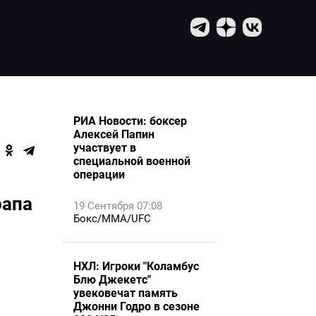
РИА Новости: боксер
Алексей Папин
участвует в
специальной военной
операции
рапа
19 Сентября 07:08
Бокс/MMA/UFC
НХЛ: Игроки "Коламбус
Блю Джекетс"
увековечат память
Джонни Годро в сезоне
ь