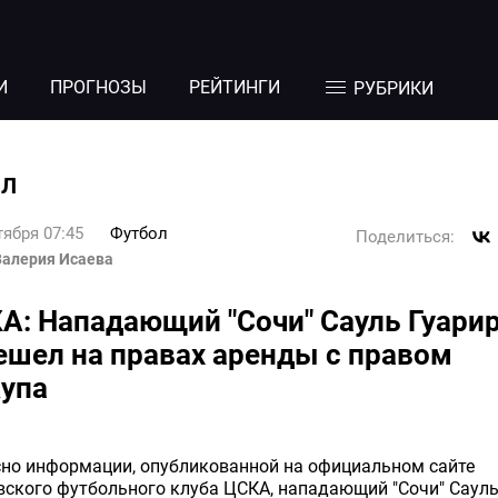
И
ПРОГНОЗЫ
РЕЙТИНГИ
РУБРИКИ
ОЛ
тября 07:45
Футбол
Поделиться:
Валерия Исаева
А: Нападающий "Сочи" Сауль Гуари
ешел на правах аренды с правом
упа
сно информации, опубликованной на официальном сайте
ского футбольного клуба ЦСКА, нападающий "Сочи" Саул