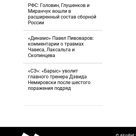
РФС: Головин, Глушенков и
Миранчук вошли в
расширенный состав сборной
России
«Динамо» Павел Пивоваров:
комментарии о травмах
Чавеса, Лаксальта и
Скопинцева
«СЭ»: «Барыс» уволит
главного тренера Дэвида
Немировски после шестого
поражения подряд
© AlcoBet