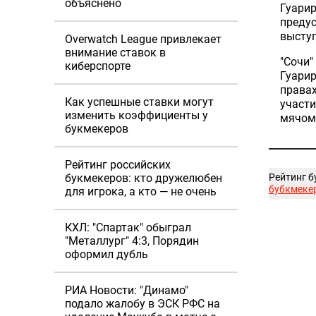
объяснено
Гуарир
предус
высту
Overwatch League привлекает
внимание ставок в
"Сочи"
киберспорте
Гуарир
правах
Как успешные ставки могут
участи
изменить коэффициенты у
мячом
букмекеров
Рейтинг российских
букмекеров: кто дружелюбен
Рейтинг б
бубкмеке
для игрока, а кто — не очень
КХЛ: "Спартак" обыграл
"Металлург" 4:3, Порядин
оформил дубль
РИА Новости: "Динамо"
подало жалобу в ЭСК РФС на