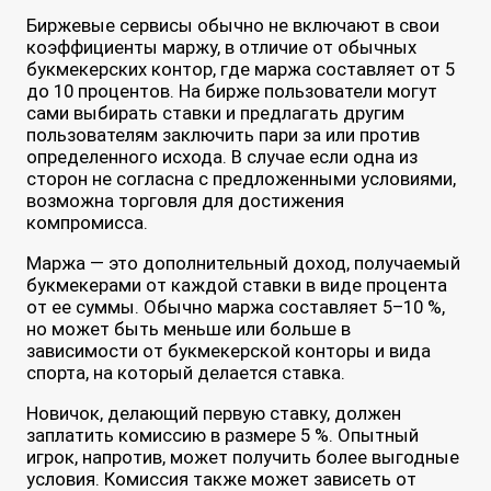
Биржевые сервисы обычно не включают в свои
коэффициенты маржу, в отличие от обычных
букмекерских контор, где маржа составляет от 5
до 10 процентов. На бирже пользователи могут
сами выбирать ставки и предлагать другим
пользователям заключить пари за или против
определенного исхода. В случае если одна из
сторон не согласна с предложенными условиями,
возможна торговля для достижения
компромисса.
Маржа — это дополнительный доход, получаемый
букмекерами от каждой ставки в виде процента
от ее суммы. Обычно маржа составляет 5–10 %,
но может быть меньше или больше в
зависимости от букмекерской конторы и вида
спорта, на который делается ставка.
Новичок, делающий первую ставку, должен
заплатить комиссию в размере 5 %. Опытный
игрок, напротив, может получить более выгодные
условия. Комиссия также может зависеть от