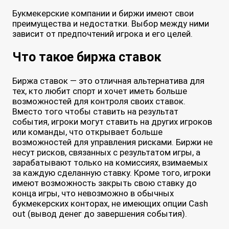
Букмекерские компании и биржи имеют свои
преимущества и недостатки. Выбор между ними
зависит от предпочтений игрока и его целей.
Что такое биржа ставок
Биржа ставок — это отличная альтернатива для
тех, кто любит спорт и хочет иметь больше
возможностей для контроля своих ставок.
Вместо того чтобы ставить на результат
события, игроки могут ставить на других игроков
или команды, что открывает больше
возможностей для управления рисками. Биржи не
несут рисков, связанных с результатом игры, а
зарабатывают только на комиссиях, взимаемых
за каждую сделанную ставку. Кроме того, игроки
имеют возможность закрыть свою ставку до
конца игры, что невозможно в обычных
букмекерских конторах, не имеющих опции Cash
out (вывод денег до завершения события).