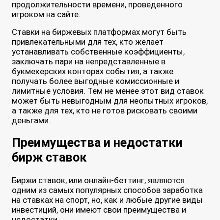
продолжительности времени, проведенного
игроком на сайте.
Ставки на биржевых платформах могут быть
привлекательными для тех, кто желает
устанавливать собственные коэффициенты,
заключать пари на непредставленные в
букмекерских конторах события, а также
получать более выгодные комиссионные и
лимитные условия. Тем не менее этот вид ставок
может быть невыгодным для неопытных игроков,
а также для тех, кто не готов рисковать своими
деньгами.
Преимущества и недостатки
бирж ставок
Биржи ставок, или онлайн-беттинг, являются
одним из самых популярных способов заработка
на ставках на спорт, но, как и любые другие виды
инвестиций, они имеют свои преимущества и
недостатки.