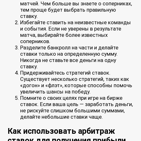
матчей. Чем больше вы знаете о соперниках,
тем проще будет выбрать правильную
ставку.
Избегайте ставить на неизвестные команды
и события. Если не уверены в результате
матча, выбирайте более известных
соперников.
Разделите банкролл на части и делайте
ставки только на определенную сумму.
Никогда не ставьте все деньги на одну
ставку.
Придерживайтесь стратегий ставок.
Существует несколько стратегий, таких как
«догон» и «флэт», которые способны помочь
увеличить шансы на победу.
Помните о своих целях при игре на бирже
ставок. Если ваша цель — заработать деньги,
не рискуйте слишком большими суммами,
делайте небольшие ставки чаще.
Как использовать арбитраж
ставок для получения прибыли