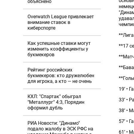
основн
объяснено
немец
"Динам
Overwatch League привлекает
удавал
внимание ставок в
чемпи
киберспорте
**Лиг
Как успешные ставки могут
**17 с
изменить коэффициенты у
букмекеров
**Мат
**Бава
Рейтинг российских
букмекеров: кто дружелюбен
**Голы
для игрока, а кто — не очень
19’ • 
КХЛ: "Спартак" обыграл
33’ • 
"Металлург" 4:3, Порядин
оформил дубль
38’ • 
57’ • 
РИА Новости: "Динамо"
подало жалобу в ЭСК РФС на
61’ • 