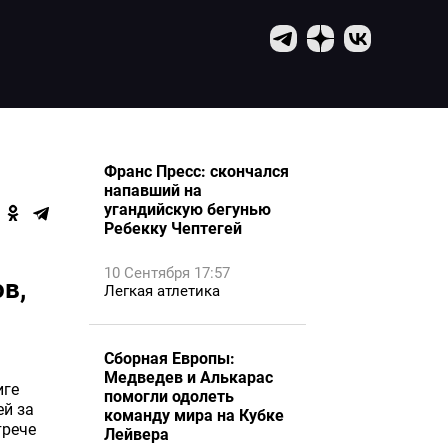
Франс Пресс: скончался
напавший на
угандийскую бегунью
Ребекку Чептегей
10 Сентября 17:57
в,
Легкая атлетика
Сборная Европы:
Медведев и Алькарас
иге
помогли одолеть
й за
команду мира на Кубке
трече
Лейвера