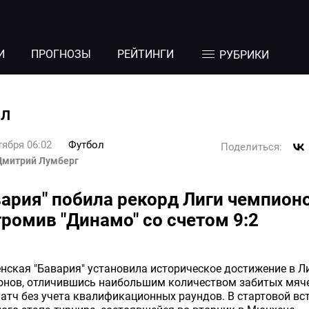
И
ПРОГНОЗЫ
РЕЙТИНГИ
РУБРИКИ
ОЛ
тября 06:02
Футбол
Поделиться:
Дмитрий Лумберг
вария" побила рекорд Лиги чемпионо
громив "Динамо" со счетом 9:2
ская "Бавария" установила историческое достижение в Л
онов, отличившись наибольшим количеством забитых мяче
атч без учета квалификационных раундов. В стартовой вс