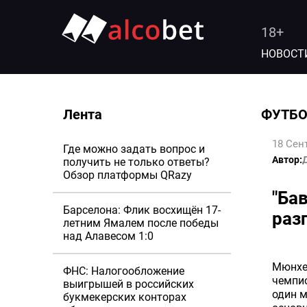
18+
НОВОСТ
Лента
ФУТБ
18 Сен
Где можно задать вопрос и
Автор:
получить не только ответы?
Обзор платформы QRazy
"Ба
Барселона: Флик восхищён 17-
раз
летним Ямалем после победы
над Алавесом 1:0
Мюнхен
ФНС: Налогообложение
чемпи
выигрышей в российских
один м
букмекерских конторах