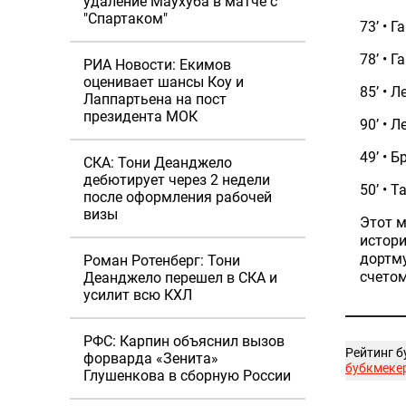
удаление Маухуба в матче с
"Спартаком"
73’ • 
78’ • 
РИА Новости: Екимов
оценивает шансы Коу и
85’ • 
Лаппартьена на пост
президента МОК
90’ • 
49’ • 
СКА: Тони Деанджело
дебютирует через 2 недели
50’ • 
после оформления рабочей
визы
Этот м
истори
дортму
Роман Ротенберг: Тони
счетом
Деанджело перешел в СКА и
усилит всю КХЛ
РФС: Карпин объяснил вызов
Рейтинг б
форварда «Зенита»
бубкмеке
Глушенкова в сборную России