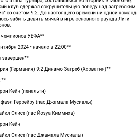
ого этапа турнира, состоявшейся во вторник в Мюнхене,
кий клуб одержал сокрушительную победу над загребским
о" со счетом 9:2. До настоящего времени ни одной команд
ось забить девять мячей в игре основного раунда Лиги
онов.
а чемпионов УЕФА**
ентября 2024 • начало в 22:00**
ч завершен**
рия (Германия) 9:2 Динамо Загреб (Хорватия)**
:**
Гарри Кейн (пенальти)
Рафаэл Геррейру (пас Джамала Мусиалы)
Майкл Олисе (пас Йозуа Киммиха)
Гарри Кейн
Майкл Олисе (пас Джамала Мусиалы)