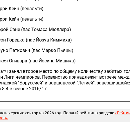
Гарри Кейн (пенальти)
Гарри Кейн (пенальти)
Лерой Сане (пас Томаса Мюллера)
Леон Горецка (пас Йозуа Киммиха)
Бруно Петкович (пас Марко Пьяцы)
Такуя Огивара (пас Йосипа Мишича)
атч занял второе место по общему количеству забитых го
и Лиги чемпионов. Первенство принадлежит встрече межд
ндской "Боруссией" и варшавской "Легией", завершившейс
 8:4 в сезоне 2016/17.
укмекерских контор на 2026 год. Полный рейтинг в разделе
«Рейти
ров»