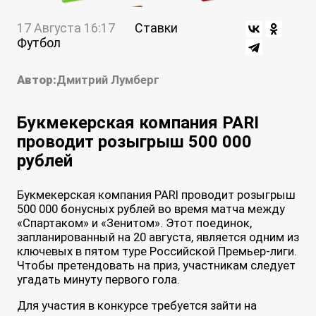
17 Августа 16:17
Ставки
Футбол
Автор:
Дмитрий Лумберг
Букмекерская компания PARI
проводит розыгрыш 500 000
рублей
Букмекерская компания PARI проводит розыгрыш
500 000 бонусных рублей во время матча между
«Спартаком» и «Зенитом». Этот поединок,
запланированный на 20 августа, является одним из
ключевых в пятом туре Российской Премьер-лиги.
Чтобы претендовать на приз, участникам следует
угадать минуту первого гола.
Для участия в конкурсе требуется зайти на